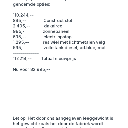
genoemde opties:
110.244,--
895,-- Construct slot
2.495,-- dakairco
995,- zonnepaneel
695,-- electr. opstap
1.295,-- res.wiel met lichtmetalen velg
595,-- volle tank diesel, ad.blue, mat
-------------
117.214,-- Totaal nieuwprijs
Nu voor 82.995,--
Let op! Het door ons aangegeven leeggewicht is
het gewicht zoals het door de fabriek wordt