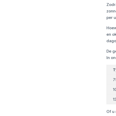
Zodra
zonn
per 
Hoew
en o
dago
De g
In o
T
7
1
1
Of u 