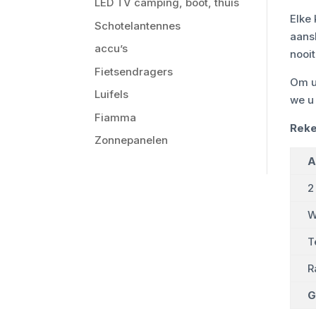
LED TV camping, boot, thuis
Elke
Schotelantennes
aans
accu’s
nooit
Fietsendragers
Om u
Luifels
we u
Fiamma
Reke
Zonnepanelen
A
2
W
T
R
G